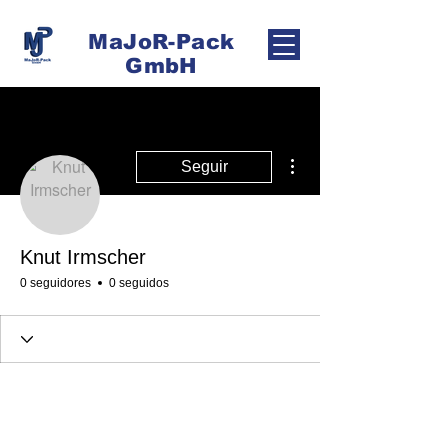
MaJoR-Pack
GmbH
Más acciones
Seguir
Knut Irmscher
0 seguidores
0 seguidos