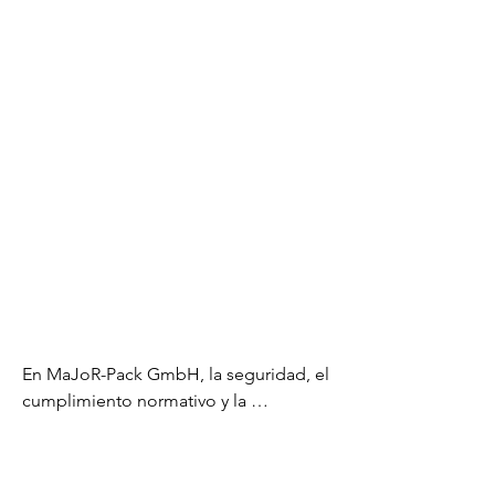
En MaJoR-Pack GmbH, la seguridad, el 
cumplimiento normativo y la 
orientación al cliente son nuestra 
prioridad. Nuestras socias y directoras 
cuentan con certificaciones en ADR, 