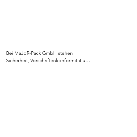
Bei MaJoR-Pack GmbH stehen 
Sicherheit, Vorschriftenkonformität und 
Kundenorientierung im Mittelpunkt. 
Unsere Gesellschafterinnen und 
Geschäftsführerinnen sind zertifiziert 
nach ADR, IMDG-Code und IATA und 
decken damit den Gefahrguttransport 
auf Straße, See und Luft ab.

Diese Fachkenntnisse gewährleisten 
die korrekte Klassifizierung, 
Verpackung und Vorbereitung jeder 
Sendung gemäss internationalen 