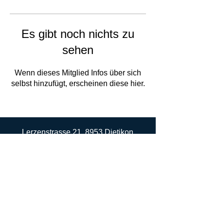
Es gibt noch nichts zu
sehen
Wenn dieses Mitglied Infos über sich
selbst hinzufügt, erscheinen diese hier.
Lerzenstrasse 21, 8953 Dietikon
maria.friedli@major-pack.ch
Geschäftsführerin Frau Friedli Tel:
+41
79 174 43 20
Co.Geschäftsführerin Frau Maselli Tel:
+41 77 456 15 51
CHE-170.537.292